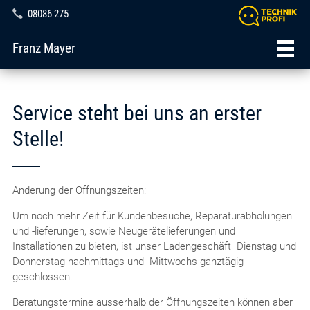
08086 275
Franz Mayer
Service steht bei uns an erster
Stelle!
Änderung der Öffnungszeiten:
Um noch mehr Zeit für Kundenbesuche, Reparaturabholungen
und -lieferungen, sowie Neugerätelieferungen und
Installationen zu bieten, ist unser Ladengeschäft Dienstag und
Donnerstag nachmittags und Mittwochs ganztägig
geschlossen.
Beratungstermine ausserhalb der Öffnungszeiten können aber