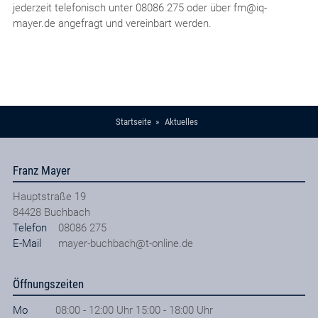
jederzeit telefonisch unter 08086 275 oder über fm@iq-
mayer.de angefragt und vereinbart werden.
Startseite
Aktuelles
Franz Mayer
Hauptstraße 19
84428
Buchbach
Telefon
08086 275
E-Mail
mayer-buchbach@t-online.de
Öffnungszeiten
Mo
08:00 - 12:00 Uhr 15:00 - 18:00 Uhr