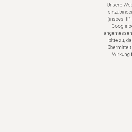
Unsere Web
einzubinde
(insbes. I
Google be
angemessene
bitte zu, 
übermittelt
Wirkung f