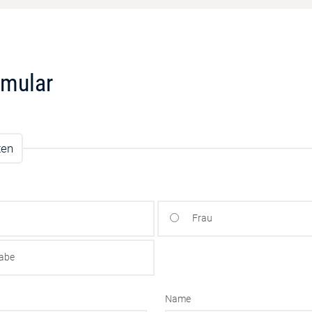
rmular
ten
Frau
gabe
Name