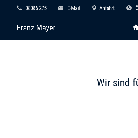
08086 275
E-Mail
Anfahrt
Ö
Franz Mayer
Wir sind f