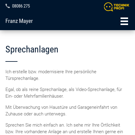
08086 275
Franz Mayer
Sprechanlagen
Ich erstelle bzw. modernisiere Ihre persönliche
Türsprechanlage.
Egal, ob als reine Sprechanlage, als Video-Sprechanlage, für
Ein- oder Mehrfamilienhäuser.
Mit Überwachung von Haustüre und Garageneinfahrt von
Zuhause oder auch unterwegs.
Sprechen Sie mich einfach an. Ich sehe mir Ihre Örtlichkeit
bzw. Ihre vorhandene Anlage an und erstelle Ihnen gerne ein