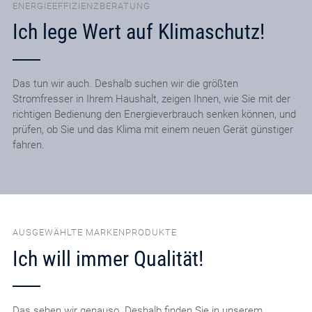
ENERGIEEFFIZIENZBERATUNG
Ich lege Wert auf Klimaschutz!
Das tun wir auch. Deshalb suchen wir die größten
Stromfresser in Ihrem Haushalt, zeigen Ihnen, wie Sie mit der
richtigen Bedienung den Energieverbrauch senken können, und
prüfen, ob Sie und das Klima mit einem neuen Gerät günstiger
fahren.
AUSGEWÄHLTE MARKENPRODUKTE
Ich will immer Qualität!
Das sehen wir genauso. Deshalb finden Sie in unserem