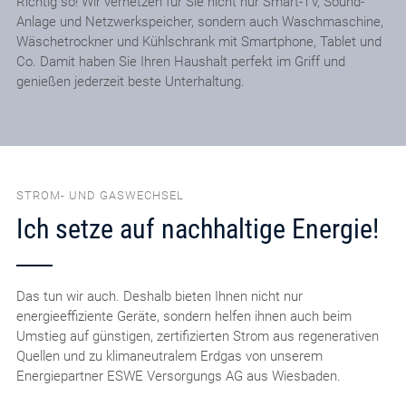
Richtig so! Wir vernetzen für Sie nicht nur Smart-TV, Sound-
Anlage und Netzwerkspeicher, sondern auch Waschmaschine,
Wäschetrockner und Kühlschrank mit Smartphone, Tablet und
Co. Damit haben Sie Ihren Haushalt perfekt im Griff und
genießen jederzeit beste Unterhaltung.
STROM- UND GASWECHSEL
Ich setze auf nachhaltige Energie!
Das tun wir auch. Deshalb bieten Ihnen nicht nur
energieeffiziente Geräte, sondern helfen ihnen auch beim
Umstieg auf günstigen, zertifizierten Strom aus regenerativen
Quellen und zu klimaneutralem Erdgas von unserem
Energiepartner ESWE Versorgungs AG aus Wiesbaden.