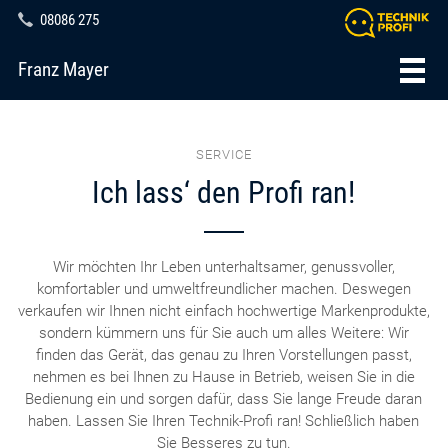
08086 275
Franz Mayer
SERVICE
Ich lass‘ den Profi ran!
Wir möchten Ihr Leben unterhaltsamer, genussvoller,
komfortabler und umweltfreundlicher machen. Deswegen
verkaufen wir Ihnen nicht einfach hochwertige Markenprodukte,
sondern kümmern uns für Sie auch um alles Weitere: Wir
finden das Gerät, das genau zu Ihren Vorstellungen passt,
nehmen es bei Ihnen zu Hause in Betrieb, weisen Sie in die
Bedienung ein und sorgen dafür, dass Sie lange Freude daran
haben. Lassen Sie Ihren Technik-Profi ran! Schließlich haben
Sie Besseres zu tun.