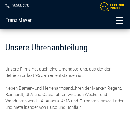
08086 275
Franz Mayer
Unsere Uhrenanbteilung
Unsere Firma hat auch eine Uhrenabteilung, aus der der
Betrieb vor fast 95 Jahren entstanden ist.
Neben Damen- und Herrenarmbanduhren der Marken Regent,
Beinhardt, ULA und Casio führen wir auch Wecker und
Wanduhren von ULA, Atlanta, AMS und Eurochron, sowie Leder-
und Metallbänder von Fluco und Bonflair.