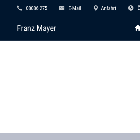
08086 275
E-Mail
Anfahrt
Ö
Franz Mayer