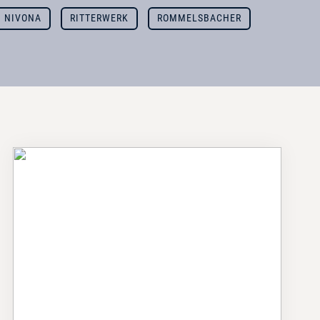
NIVONA
RITTERWERK
ROMMELSBACHER