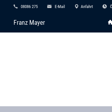
08086 275
E-Mail
Anfahrt
Ö
Franz Mayer